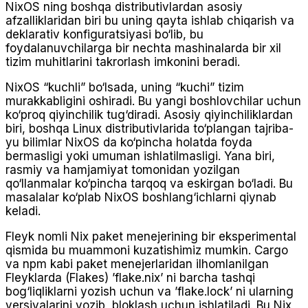
NixOS ning boshqa distributivlardan asosiy
afzalliklaridan biri bu uning qayta ishlab chiqarish va
deklarativ konfiguratsiyasi bo‘lib, bu
foydalanuvchilarga bir nechta mashinalarda bir xil
tizim muhitlarini takrorlash imkonini beradi.
NixOS “kuchli” bo‘lsada, uning “kuchi” tizim
murakkabligini oshiradi. Bu yangi boshlovchilar uchun
ko‘proq qiyinchilik tug‘diradi. Asosiy qiyinchiliklardan
biri, boshqa Linux distributivlarida to‘plangan tajriba-
yu bilimlar NixOS da ko‘pincha holatda foyda
bermasligi yoki umuman ishlatilmasligi. Yana biri,
rasmiy va hamjamiyat tomonidan yozilgan
qo‘llanmalar ko‘pincha tarqoq va eskirgan bo‘ladi. Bu
masalalar ko‘plab NixOS boshlang‘ichlarni qiynab
keladi.
Fleyk nomli Nix paket menejerining bir eksperimental
qismida bu muammoni kuzatishimiz mumkin. Cargo
va npm kabi paket menejerlaridan ilhomlanilgan
Fleyklarda (Flakes) ’flake.nix’ ni barcha tashqi
bog‘liqliklarni yozish uchun va ’flake.lock’ ni ularning
versiyalarini yozib, bloklash uchun ishlatiladi. Bu Nix