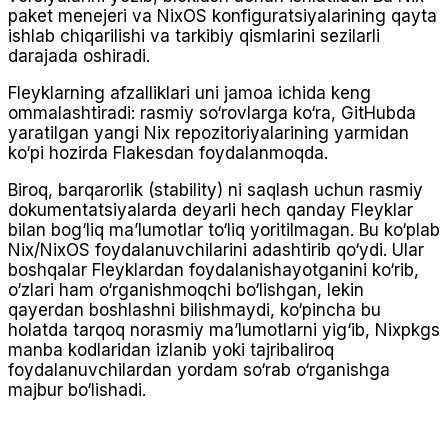
paket menejeri va NixOS konfiguratsiyalarining qayta
ishlab chiqarilishi va tarkibiy qismlarini sezilarli
darajada oshiradi.
Fleyklarning afzalliklari uni jamoa ichida keng
ommalashtiradi: rasmiy so‘rovlarga ko‘ra, GitHubda
yaratilgan yangi Nix repozitoriyalarining yarmidan
ko‘pi hozirda Flakesdan foydalanmoqda.
Biroq, barqarorlik (stability) ni saqlash uchun rasmiy
dokumentatsiyalarda deyarli hech qanday Fleyklar
bilan bog‘liq ma’lumotlar to‘liq yoritilmagan. Bu ko‘plab
Nix/NixOS foydalanuvchilarini adashtirib qo‘ydi. Ular
boshqalar Fleyklardan foydalanishayotganini ko‘rib,
o‘zlari ham o‘rganishmoqchi bo‘lishgan, lekin
qayerdan boshlashni bilishmaydi, ko‘pincha bu
holatda tarqoq norasmiy ma’lumotlarni yig‘ib, Nixpkgs
manba kodlaridan izlanib yoki tajribaliroq
foydalanuvchilardan yordam so‘rab o‘rganishga
majbur bo‘lishadi.