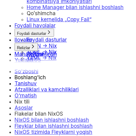
kombinatsiya imkoniyatlari
Home Manager bilan ishlashni boshlash
Qoʻshimcha
Linux kernelida „Copy Fail“
Foydali havolalar
Foydali dasturlar
Ilovalar
Foydali dasturlar
JSON -> Nix
Relizlar
TOML -> Nix
Mahalliylashtirish
Relizlar
YAML -> Nix
Yuklash
25.05
25.11
So'zboshi
26.05
Boshlang'ich
Jadval
Tanishuv
Afzalliklari va kamchiliklari
O'rnatish
Nix tili
Asoslar
Flakelar bilan NixOS
NixOS bilan ishlashni boshlash
Fleyklar bilan ishlashni boshlash
NixOS tizimida Fleyklarni yoqish