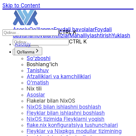
Skip to Content
Asosiy
Qo'llanma
Foydali havolalar
Foydali
CTRL K
dasturlar
Ilovalar
Relizlar
Mahalliylashtirish
Yuklash
CTRL K
Asosiy
Qo'llanma
Oq
So'zboshi
Boshlang'ich
Tanishuv
Afzalliklari va kamchiliklari
O'rnatish
Nix tili
Asoslar
Flakelar bilan NixOS
NixOS bilan ishlashni boshlash
Fleyklar bilan ishlashni boshlash
NixOS tizimida Fleyklarni yoqish
flake.nix konfiguratsiya tushunchalari
Fleyklar va Nixpkgs modullar tizimining