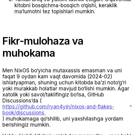
kitobni bosqichma-bosqich o‘qishi, keraklik
ma’lumotni tez topishlari mumkin.
Fikr-mulohaza va
muhokama
Men NixOS bo‘yicha mutaxassis emasman va uni
faqat 9 oydan kam vaqt davomida (2024-02)
ishlatyapman, shuning uchun kitobda ba’zi noto‘g‘ri
yoki murakkab holatlar mavjud bo‘lishi mumkin. Agar
xatolik yoki savol/taklifingiz bo‘lsa, GitHub
Discussions’da (
https://github.com/ryan4yin/nixos-and-flakes-
book/discussions
) muhokamaga qo‘shilib, uni yaxshilashga yordam
berishingiz mumkin.