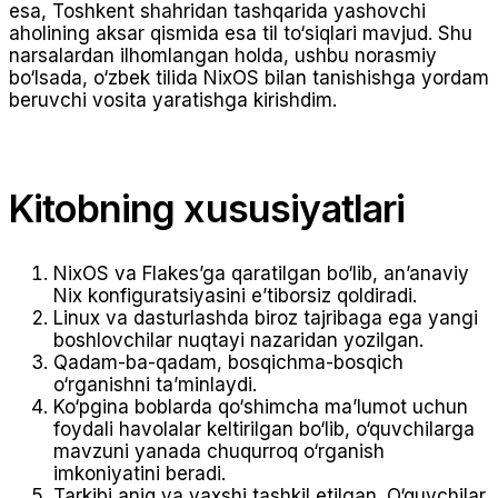
esa, Toshkent shahridan tashqarida yashovchi
aholining aksar qismida esa til to‘siqlari mavjud. Shu
narsalardan ilhomlangan holda, ushbu norasmiy
bo‘lsada, o‘zbek tilida NixOS bilan tanishishga yordam
beruvchi vosita yaratishga kirishdim.
Kitobning xususiyatlari
NixOS va Flakes’ga qaratilgan bo‘lib, an’anaviy
Nix konfiguratsiyasini e’tiborsiz qoldiradi.
Linux va dasturlashda biroz tajribaga ega yangi
boshlovchilar nuqtayi nazaridan yozilgan.
Qadam-ba-qadam, bosqichma-bosqich
o‘rganishni ta’minlaydi.
Ko‘pgina boblarda qo‘shimcha ma’lumot uchun
foydali havolalar keltirilgan bo‘lib, o‘quvchilarga
mavzuni yanada chuqurroq o‘rganish
imkoniyatini beradi.
Tarkibi aniq va yaxshi tashkil etilgan. O‘quvchilar