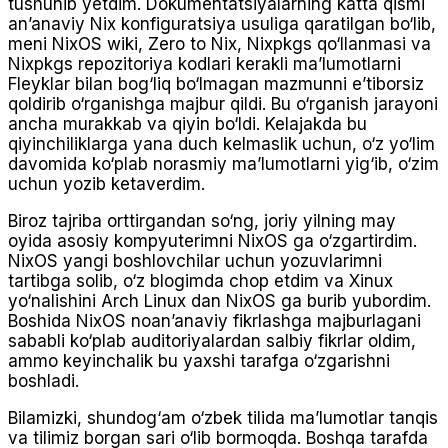
tushunib yetdim. Dokumentatsiyalarning katta qismi
an’anaviy Nix konfiguratsiya usuliga qaratilgan bo‘lib,
meni NixOS wiki, Zero to Nix, Nixpkgs qo‘llanmasi va
Nixpkgs repozitoriya kodlari kerakli ma’lumotlarni
Fleyklar bilan bog‘liq bo‘lmagan mazmunni e’tiborsiz
qoldirib o‘rganishga majbur qildi. Bu o‘rganish jarayoni
ancha murakkab va qiyin bo‘ldi. Kelajakda bu
qiyinchiliklarga yana duch kelmaslik uchun, o‘z yo‘lim
davomida ko‘plab norasmiy ma’lumotlarni yig‘ib, o‘zim
uchun yozib ketaverdim.
Biroz tajriba orttirgandan so‘ng, joriy yilning may
oyida asosiy kompyuterimni NixOS ga o‘zgartirdim.
NixOS yangi boshlovchilar uchun yozuvlarimni
tartibga solib, o‘z blogimda chop etdim va Xinux
yo‘nalishini Arch Linux dan NixOS ga burib yubordim.
Boshida NixOS noan’anaviy fikrlashga majburlagani
sababli ko‘plab auditoriyalardan salbiy fikrlar oldim,
ammo keyinchalik bu yaxshi tarafga o‘zgarishni
boshladi.
Bilamizki, shundog‘am o‘zbek tilida ma’lumotlar tanqis
va tilimiz borgan sari o‘lib bormoqda. Boshqa tarafda