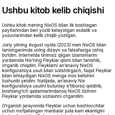
Ushbu kitob kelib chiqishi
Ushbu kitob mening NixOS bilan ilk boshlagan
paytlarimdan beri yozib kelayotgan esdalik va
yozuvlarimdan kelib chiqib yozilgan.
Joriy yilning Avgust oyida (2023) men NixOS bilan
tanishganimda uning dizayn va falsafasiga oshiq
bo‘ldim. Internetda tinimsiz qilgan izlanishlarim
yordamida Nix’ning Fleyklar qismi bilan tanishib,
o‘rganib chiqdim. Fleyklarni an’anaviy NixOS
konfiguratsiya usuli bilan solishtirgach, faqat Fleyklar
bilan ishlaydigan NixOS menga mos kelishini
tushunib yetdim. Natijada, an’anaviy Nix
konfiguratsiya usulini butunlay e’tiborsiz qoldirib,
boshlang‘ich qadamlarimdanoq NixOS tizimini
Fleyklar yordamida sozlashni o‘rgandim.
O‘rganish jarayonida Fleyklar uchun boshlovchilar
uchun mo‘ljallangan manbalar juda kam ekanligini