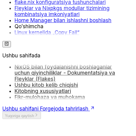
flake.nix konfiguratsiya tushunchalari
Fleyklar va Nixpkgs modullar tizimining
kombinatsiya imkoniyatlari
Home Manager bilan ishlashni boshlash
Qoʻshimcha
Linux kernelida „Copy Fail“
Ushbu sahifada
NixOS bilan foydalanishni boshlaganlar
uchun qiyinchiliklar - Dokumentatsiya va
Fleyklar (Flakes)
Ushbu kitob kelib chiqishi
Kitobning xususiyatlari
Fikr-mulohaza va muhokama
Ushbu sahifani Forgejoda tahrirlash
Yuqoriga qaytish