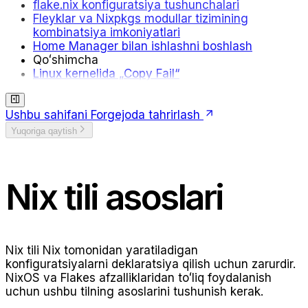
flake.nix konfiguratsiya tushunchalari
Fleyklar va Nixpkgs modullar tizimining
kombinatsiya imkoniyatlari
Home Manager bilan ishlashni boshlash
Qoʻshimcha
Linux kernelida „Copy Fail“
Ushbu sahifani Forgejoda tahrirlash
Yuqoriga qaytish
Nix tili asoslari
Nix tili Nix tomonidan yaratiladigan
konfiguratsiyalarni deklaratsiya qilish uchun zarurdir.
NixOS va Flakes afzalliklaridan toʻliq foydalanish
uchun ushbu tilning asoslarini tushunish kerak.