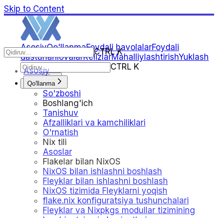
Skip to Content
Asosiy
Qo'llanma
Foydali havolalar
Foydali
CTRL K
dasturlar
Ilovalar
Relizlar
Mahalliylashtirish
Yuklash
CTRL K
Asosiy
Qo'llanma
Oq
So'zboshi
Boshlang'ich
Tanishuv
Afzalliklari va kamchiliklari
O'rnatish
Nix tili
Asoslar
Flakelar bilan NixOS
NixOS bilan ishlashni boshlash
Fleyklar bilan ishlashni boshlash
NixOS tizimida Fleyklarni yoqish
flake.nix konfiguratsiya tushunchalari
Fleyklar va Nixpkgs modullar tizimining