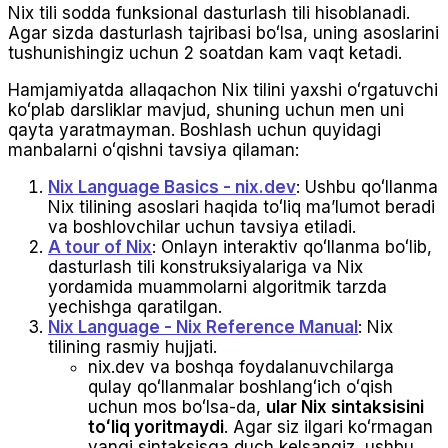
Nix tili sodda funksional dasturlash tili hisoblanadi.
Agar sizda dasturlash tajribasi boʻlsa, uning asoslarini
tushunishingiz uchun 2 soatdan kam vaqt ketadi.
Hamjamiyatda allaqachon Nix tilini yaxshi oʻrgatuvchi
koʻplab darsliklar mavjud, shuning uchun men uni
qayta yaratmayman. Boshlash uchun quyidagi
manbalarni oʻqishni tavsiya qilaman:
Nix Language Basics - nix.dev
: Ushbu qoʻllanma
Nix tilining asoslari haqida toʻliq maʼlumot beradi
va boshlovchilar uchun tavsiya etiladi.
A tour of Nix
: Onlayn interaktiv qoʻllanma boʻlib,
dasturlash tili konstruksiyalariga va Nix
yordamida muammolarni algoritmik tarzda
yechishga qaratilgan.
Nix Language - Nix Reference Manual
: Nix
tilining rasmiy hujjati.
nix.dev va boshqa foydalanuvchilarga
qulay qoʻllanmalar boshlangʻich oʻqish
uchun mos boʻlsa-da,
ular Nix sintaksisini
toʻliq yoritmaydi
. Agar siz ilgari koʻrmagan
yangi sintaksisga duch kelsangiz, ushbu