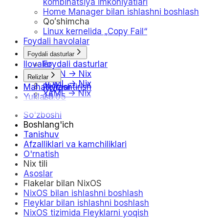
kombinatsiya imkoniyatlari
Home Manager bilan ishlashni boshlash
Qoʻshimcha
Linux kernelida „Copy Fail“
Foydali havolalar
Foydali dasturlar
Ilovalar
Foydali dasturlar
JSON -> Nix
Relizlar
TOML -> Nix
Mahalliylashtirish
Relizlar
YAML -> Nix
Yuklash
25.05
25.11
So'zboshi
26.05
Boshlang'ich
Jadval
Tanishuv
Afzalliklari va kamchiliklari
O'rnatish
Nix tili
Asoslar
Flakelar bilan NixOS
NixOS bilan ishlashni boshlash
Fleyklar bilan ishlashni boshlash
NixOS tizimida Fleyklarni yoqish