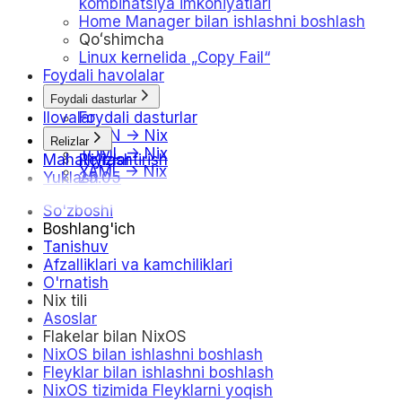
kombinatsiya imkoniyatlari
Home Manager bilan ishlashni boshlash
Qoʻshimcha
Linux kernelida „Copy Fail“
Foydali havolalar
Foydali dasturlar
Ilovalar
Foydali dasturlar
JSON -> Nix
Relizlar
TOML -> Nix
Mahalliylashtirish
Relizlar
YAML -> Nix
Yuklash
25.05
25.11
So'zboshi
26.05
Boshlang'ich
Jadval
Tanishuv
Afzalliklari va kamchiliklari
O'rnatish
Nix tili
Asoslar
Flakelar bilan NixOS
NixOS bilan ishlashni boshlash
Fleyklar bilan ishlashni boshlash
NixOS tizimida Fleyklarni yoqish