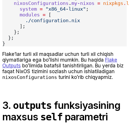
    nixosConfigurations
.
my-nixos
 =
 nixpkgs
.
l
      system
 =
 "x86_64-linux"
;
      modules
 =
 [
        ./configuration.nix
      ];
    };
  };
}
Flakeʼlar turli xil maqsadlar uchun turli xil chiqish
qiymatlariga ega boʻlishi mumkin. Bu haqida
Flake
Outputs
boʻlimida batafsil tanishtirilgan. Bu yerda biz
faqat NixOS tizimini sozlash uchun ishlatiladigan
nixosConfigurations
turini koʻrib chiqyapmiz.
3.
funksiyasining
outputs
maxsus
parametri
self