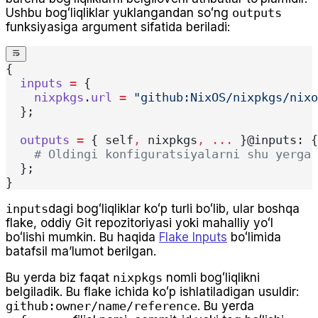
Ushbu bogʻliqliklar yuklangandan soʻng
outputs
funksiyasiga argument sifatida beriladi:
{
  inputs
 =
 {
    nixpkgs
.
url
 =
 "github:NixOS/nixpkgs/nixo
  };
  outputs
 =
 { self
,
 nixpkgs
,
 ... 
}@inputs: {
    # Oldingi konfiguratsiyalarni shu yerga 
  };
}
inputs
dagi bogʻliqliklar koʻp turli boʻlib, ular boshqa
flake, oddiy Git repozitoriyasi yoki mahalliy yoʻl
boʻlishi mumkin. Bu haqida
Flake Inputs
boʻlimida
batafsil ma’lumot berilgan.
Bu yerda biz faqat
nixpkgs
nomli bogʻliqlikni
belgiladik. Bu flake ichida koʻp ishlatiladigan usuldir:
github:owner/name/reference
. Bu yerda