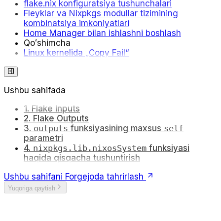
flake.nix konfiguratsiya tushunchalari
Fleyklar va Nixpkgs modullar tizimining
kombinatsiya imkoniyatlari
Home Manager bilan ishlashni boshlash
Qoʻshimcha
Linux kernelida „Copy Fail“
Ushbu sahifada
1. Flake Inputs
2. Flake Outputs
3.
outputs
funksiyasining maxsus
self
parametri
4.
nixpkgs.lib.nixosSystem
funksiyasi
haqida qisqacha tushuntirish
Ushbu sahifani Forgejoda tahrirlash
Yuqoriga qaytish