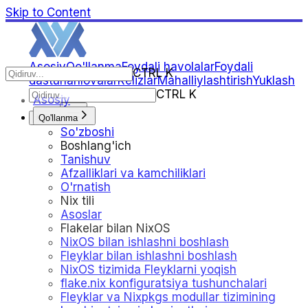
Skip to Content
Asosiy
Qo'llanma
Foydali havolalar
Foydali
CTRL K
dasturlar
Ilovalar
Relizlar
Mahalliylashtirish
Yuklash
CTRL K
Asosiy
Qo'llanma
Oq
So'zboshi
Boshlang'ich
Tanishuv
Afzalliklari va kamchiliklari
O'rnatish
Nix tili
Asoslar
Flakelar bilan NixOS
NixOS bilan ishlashni boshlash
Fleyklar bilan ishlashni boshlash
NixOS tizimida Fleyklarni yoqish
flake.nix konfiguratsiya tushunchalari
Fleyklar va Nixpkgs modullar tizimining