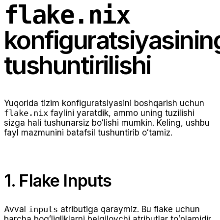
flake.nix
konfiguratsiyasinin
tushuntirilishi
Yuqorida tizim konfiguratsiyasini boshqarish uchun
flake.nix
faylini yaratdik, ammo uning tuzilishi
sizga hali tushunarsiz boʻlishi mumkin. Keling, ushbu
fayl mazmunini batafsil tushuntirib oʻtamiz.
1. Flake Inputs
Avval
inputs
atributiga qaraymiz. Bu flake uchun
barcha bogʻliqliklarni belgilovchi atributlar toʻplamidir.