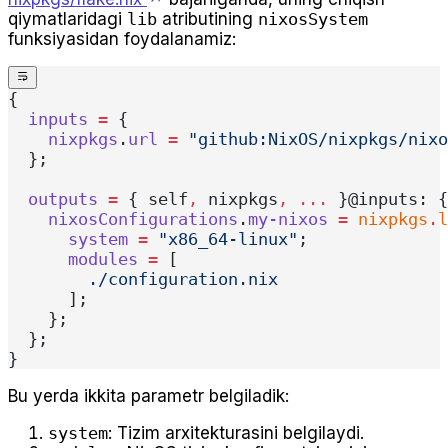
qiymatlaridagi
lib
atributining
nixosSystem
funksiyasidan foydalanamiz:
{
  inputs
 =
 {
    nixpkgs
.
url
 =
 "github:NixOS/nixpkgs/nixo
  };
  outputs
 =
 { self
,
 nixpkgs
,
 ... 
}@inputs: {
    nixosConfigurations
.
my-nixos
 =
 nixpkgs
.
l
      system
 =
 "x86_64-linux"
;
      modules
 =
 [
        ./configuration.nix
      ];
    };
  };
}
Bu yerda ikkita parametr belgiladik:
system
: Tizim arxitekturasini belgilaydi.