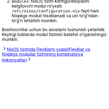
modules
: NixOS tizim konfiguratsiyasini
belgilovchi modul roʻyxati.
/etc/nixos/configuration.nix
fayli ham
Nixpkgs moduli hisoblanadi va uni toʻgʻridan-
toʻgʻri ishlatish mumkin.
Boshlovchilar uchun bu asoslarni tushunish yetarlidir.
Keyingi boblarda modul tizimini batafsil oʻrganishingiz
mumkin.
NixOS tizimida Fleyklarni yoqish
Fleyklar va
Nixpkgs modullar tizimining kombinatsiya
imkoniyatlari