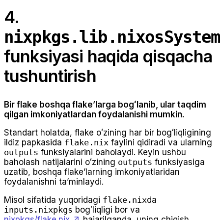
4.
nixpkgs.lib.nixosSyste
funksiyasi haqida qisqacha
tushuntirish
Bir flake boshqa flakeʼlarga bogʻlanib, ular taqdim
qilgan imkoniyatlardan foydalanishi mumkin.
Standart holatda, flake oʻzining har bir bogʻliqligining
ildiz papkasida
flake.nix
faylini qidiradi va ularning
outputs
funksiyalarini baholaydi. Keyin ushbu
baholash natijalarini oʻzining
outputs
funksiyasiga
uzatib, boshqa flakeʼlarning imkoniyatlaridan
foydalanishni taʼminlaydi.
Misol sifatida yuqoridagi
flake.nix
da
inputs.nixpkgs
bogʻliqligi bor va
nixpkgs/flake.nix
bajarilganda, uning chiqish