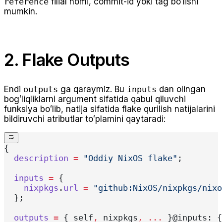
reference
filial nomi, commit-id yoki tag boʻlishi
mumkin.
2. Flake Outputs
Endi
outputs
ga qaraymiz. Bu
inputs
dan olingan
bogʻliqliklarni argument sifatida qabul qiluvchi
funksiya boʻlib, natija sifatida flake qurilish natijalarini
bildiruvchi atributlar toʻplamini qaytaradi:
{
  description
 =
 "Oddiy NixOS flake"
;
  inputs
 =
 {
    nixpkgs
.
url
 =
 "github:NixOS/nixpkgs/nixo
  };
  outputs
 =
 { self
,
 nixpkgs
,
 ... 
}@inputs: {