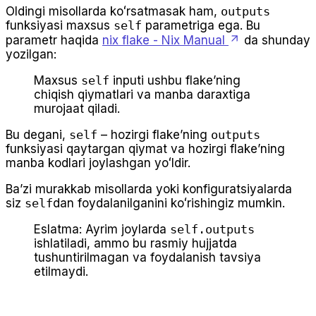
Oldingi misollarda koʻrsatmasak ham,
outputs
funksiyasi maxsus
self
parametriga ega. Bu
parametr haqida
nix flake - Nix Manual
da shunday
yozilgan:
Maxsus
self
inputi ushbu flakeʼning
chiqish qiymatlari va manba daraxtiga
murojaat qiladi.
Bu degani,
self
– hozirgi flakeʼning
outputs
funksiyasi qaytargan qiymat va hozirgi flakeʼning
manba kodlari joylashgan yoʻldir.
Baʼzi murakkab misollarda yoki konfiguratsiyalarda
siz
self
dan foydalanilganini koʻrishingiz mumkin.
Eslatma: Ayrim joylarda
self.outputs
ishlatiladi, ammo bu rasmiy hujjatda
tushuntirilmagan va foydalanish tavsiya
etilmaydi.